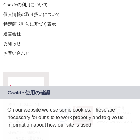
Cookieの利用について
個人情報の取り扱いについて
特定商取引法に基づく表示
運営会社
お知らせ
お問い合わせ
本サービスは、NTT
JASRAC許諾番号：
On our website we use some cookies. These are
ドコモグループの新
9024936001Y45037
規事業創出プログラ
necessary for our site to work properly and to give us
JASRAC許諾番号：
ム「docomo
9024936002Y45040
information about how our site is used.
STARTUP」を通じて
企画され、株式会社
teketにより運営され