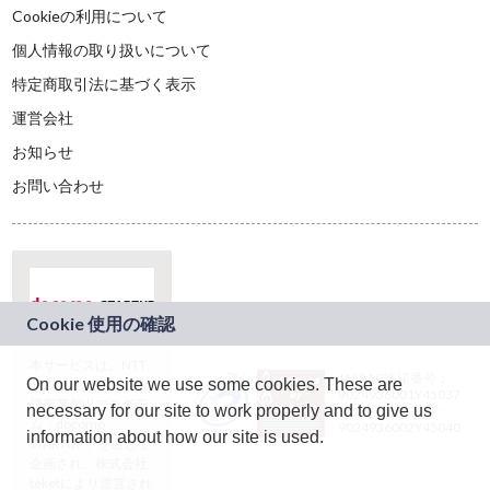
Cookieの利用について
個人情報の取り扱いについて
特定商取引法に基づく表示
運営会社
お知らせ
お問い合わせ
本サービスは、NTT
JASRAC許諾番号：
On our website we use some cookies. These are
ドコモグループの新
9024936001Y45037
規事業創出プログラ
necessary for our site to work properly and to give us
JASRAC許諾番号：
ム「docomo
9024936002Y45040
information about how our site is used.
STARTUP」を通じて
企画され、株式会社
teketにより運営され