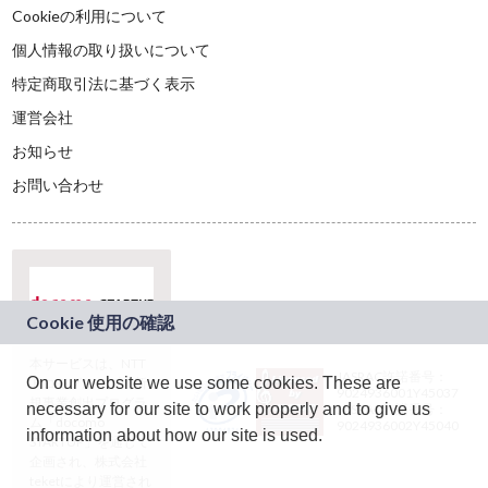
Cookieの利用について
個人情報の取り扱いについて
特定商取引法に基づく表示
運営会社
お知らせ
お問い合わせ
本サービスは、NTT
JASRAC許諾番号：
On our website we use some cookies. These are
ドコモグループの新
9024936001Y45037
規事業創出プログラ
necessary for our site to work properly and to give us
JASRAC許諾番号：
ム「docomo
9024936002Y45040
information about how our site is used.
STARTUP」を通じて
企画され、株式会社
teketにより運営され