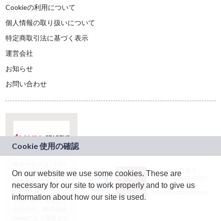
Cookieの利用について
個人情報の取り扱いについて
特定商取引法に基づく表示
運営会社
お知らせ
お問い合わせ
本サービスは、NTT
JASRAC許諾番号：
On our website we use some cookies. These are
ドコモグループの新
9024936001Y45037
規事業創出プログラ
necessary for our site to work properly and to give us
JASRAC許諾番号：
ム「docomo
9024936002Y45040
information about how our site is used.
STARTUP」を通じて
企画され、株式会社
teketにより運営され