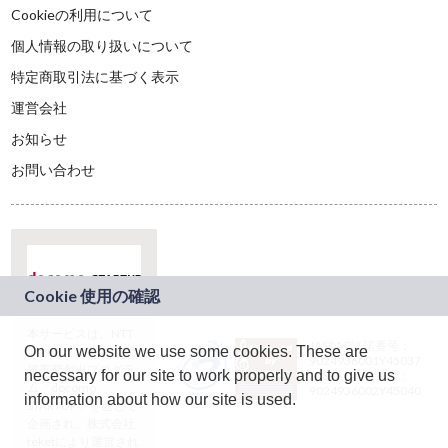
Cookieの利用について
個人情報の取り扱いについて
特定商取引法に基づく表示
運営会社
お知らせ
お問い合わせ
本サービスは、NTT
JASRAC許諾番号：
On our website we use some cookies. These are
ドコモグループの新
9024936001Y45037
規事業創出プログラ
necessary for our site to work properly and to give us
JASRAC許諾番号：
ム「docomo
9024936002Y45040
information about how our site is used.
STARTUP」を通じて
企画され、株式会社
teketにより運営され