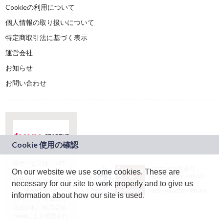
Cookieの利用について
個人情報の取り扱いについて
特定商取引法に基づく表示
運営会社
お知らせ
お問い合わせ
本サービスは、NTT
JASRAC許諾番号：
On our website we use some cookies. These are
ドコモグループの新
9024936001Y45037
規事業創出プログラ
necessary for our site to work properly and to give us
JASRAC許諾番号：
ム「docomo
9024936002Y45040
information about how our site is used.
STARTUP」を通じて
企画され、株式会社
teketにより運営され