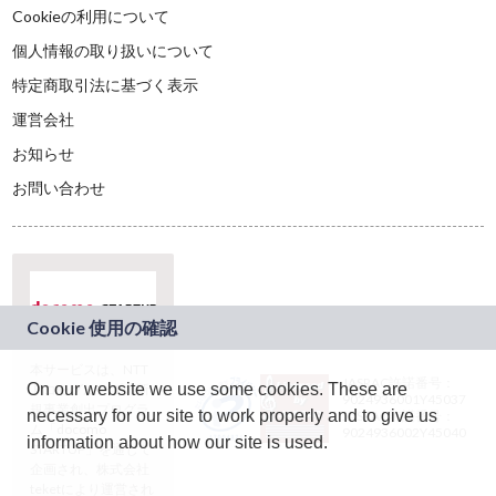
Cookieの利用について
個人情報の取り扱いについて
特定商取引法に基づく表示
運営会社
お知らせ
お問い合わせ
本サービスは、NTT
JASRAC許諾番号：
On our website we use some cookies. These are
ドコモグループの新
9024936001Y45037
規事業創出プログラ
necessary for our site to work properly and to give us
JASRAC許諾番号：
ム「docomo
9024936002Y45040
information about how our site is used.
STARTUP」を通じて
企画され、株式会社
teketにより運営され