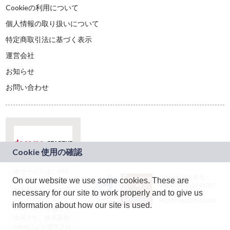
Cookieの利用について
個人情報の取り扱いについて
特定商取引法に基づく表示
運営会社
お知らせ
お問い合わせ
本サービスは、NTT
JASRAC許諾番号：
On our website we use some cookies. These are
ドコモグループの新
9024936001Y45037
規事業創出プログラ
necessary for our site to work properly and to give us
JASRAC許諾番号：
ム「docomo
9024936002Y45040
information about how our site is used.
STARTUP」を通じて
企画され、株式会社
teketにより運営され