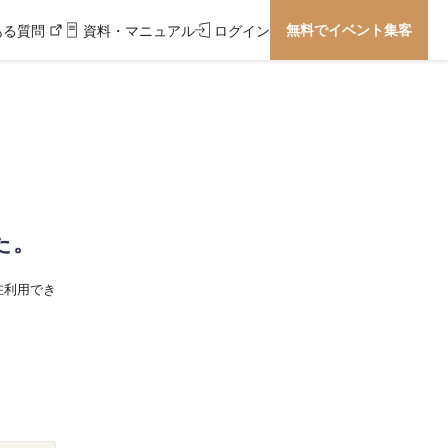
無料でイベント集客
ある質問
資料・マニュアル
ログイン
た。
在利用でき