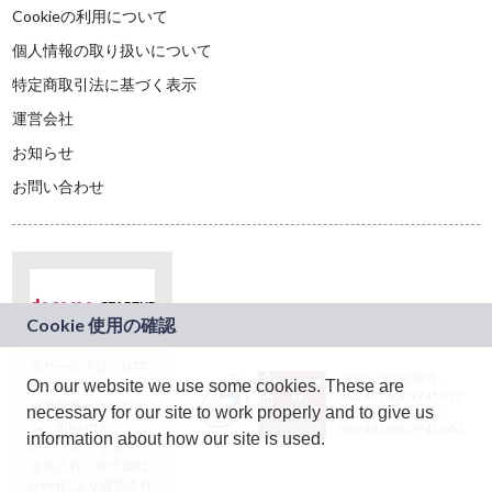
Cookieの利用について
個人情報の取り扱いについて
特定商取引法に基づく表示
運営会社
お知らせ
お問い合わせ
本サービスは、NTT
JASRAC許諾番号：
On our website we use some cookies. These are
ドコモグループの新
9024936001Y45037
規事業創出プログラ
necessary for our site to work properly and to give us
JASRAC許諾番号：
ム「docomo
9024936002Y45040
information about how our site is used.
STARTUP」を通じて
企画され、株式会社
teketにより運営され