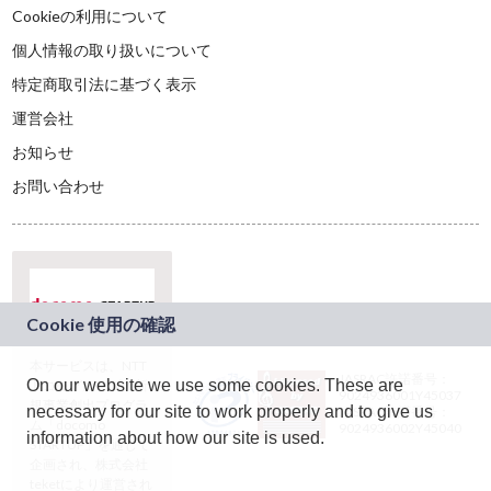
Cookieの利用について
個人情報の取り扱いについて
特定商取引法に基づく表示
運営会社
お知らせ
お問い合わせ
本サービスは、NTT
JASRAC許諾番号：
On our website we use some cookies. These are
ドコモグループの新
9024936001Y45037
規事業創出プログラ
necessary for our site to work properly and to give us
JASRAC許諾番号：
ム「docomo
9024936002Y45040
information about how our site is used.
STARTUP」を通じて
企画され、株式会社
teketにより運営され