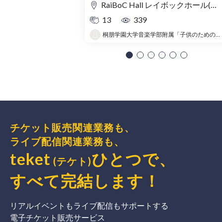
RaiBoC Hall レイボックホール(市民会館おおみや) 5F リハーサルルーム・レクリエーションルーム
13
339
桐朋学園大学音楽学部附属「子供のための音楽教室 」大宮教室
チケット販売関連業務も、
ライブ配信関連業務も、
teket
ひとつで、
(テケト)
すべて完結
します
！
リアルイベントもライブ配信もサポートする
電子チケット販売サービス