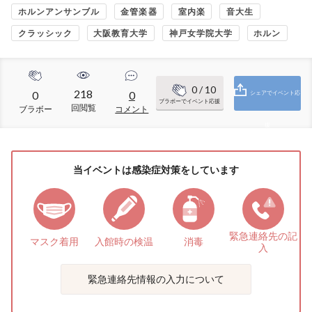
ホルンアンサンブル
金管楽器
室内楽
音大生
クラッシック
大阪教育大学
神戸女学院大学
ホルン
0
/ 10
218
0
0
シェアでイベント応
ブラボーでイベント応援
回閲覧
ブラボー
コメント
援
当イベントは感染症対策をしています
緊急連絡先の
記
マスク着用
入館時の検温
消毒
入
緊急連絡先情報の入力について