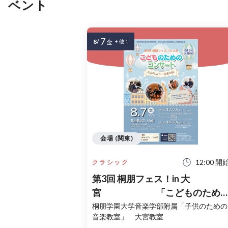
ベント
7
8/
金
+ 他 1
会場 (関東)
12:00 開
クラシック
第3回 桐朋フェス！in 大
宮 「こどものため
コンサート」〜出かけよう！音
桐朋学園大学音楽学部附属「子供のための
音楽教室」 大宮教室
の旅〜