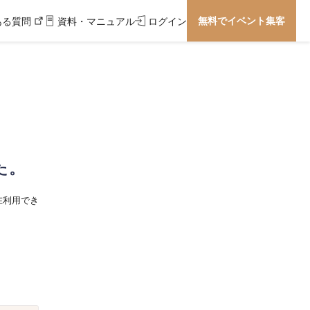
無料でイベント集客
ある質問
資料・マニュアル
ログイン
た。
在利用でき