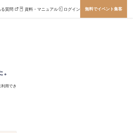
無料でイベント集客
ある質問
資料・マニュアル
ログイン
た。
在利用でき