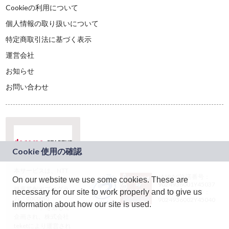
Cookieの利用について
個人情報の取り扱いについて
特定商取引法に基づく表示
運営会社
お知らせ
お問い合わせ
本サービスは、NTT
JASRAC許諾番号：
On our website we use some cookies. These are
ドコモグループの新
9024936001Y45037
規事業創出プログラ
necessary for our site to work properly and to give us
JASRAC許諾番号：
ム「docomo
9024936002Y45040
information about how our site is used.
STARTUP」を通じて
企画され、株式会社
teketにより運営され