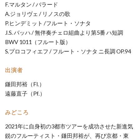
F.マルタン / バラード
A.ジョリヴェ / リノスの歌
P.ヒンデミット /フルート・ソナタ
J.S. バッハ / 無伴奏チェロ組曲より第5番 ハ短調
BWV 1011（フルート版）
S.プロコフィエフ / フルート・ソナタ ニ長調 OP.94
出演者
鎌田邦裕（Fl.）
遠藤直子（Pf.）
みどころ
2021年に自身初の3都市ツアーを成功させた新進気
鋭のフルーティスト・鎌田邦裕が、再び京都・東