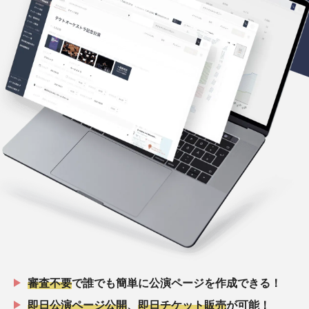
審査不要
で誰でも簡単に公演ページを作成できる！
即日公演ページ公開
、
即日チケット販売
が可能！