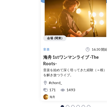
会場 (関東)
16:30 開
音楽
海舟 1stワンマンライブ -The
Roots-
音楽を始めて深く培ってきた経験（＝根）
を解き放つライブ。
#chord_
171
1493
海舟