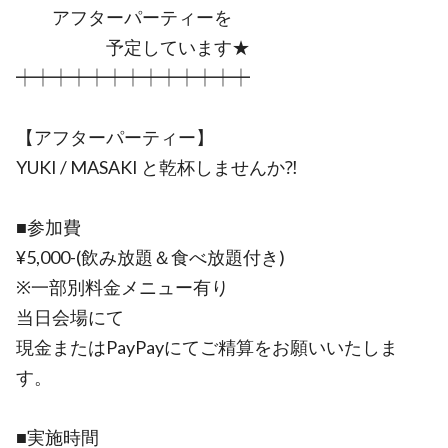
アフターパーティーを
予定しています★
┿┿┿┿┿┿┿┿┿┿┿┿┿
【アフターパーティー】
YUKI / MASAKI と乾杯しませんか⁈
■参加費
¥5,000-(飲み放題＆食べ放題付き)
※一部別料金メニュー有り
当日会場にて
現金またはPayPayにてご精算をお願いいたしま
す。
■実施時間