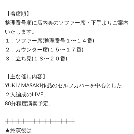
【着席順】
整理番号順に店内奥のソファー席・下手よりご案内
いたします。
１：ソファー席(整理番号１〜１４番)
２：カウンター席(１５〜１７番)
３：立ち見(１８〜２０番)
【主な催し内容】
YUKI / MASAKI作品のセルフカバーを中心とした
２人編成のLIVE。
80分程度演奏予定。
┿┿┿┿┿┿┿┿┿┿┿┿┿
★終演後は