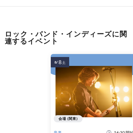
ロック・バンド・インディーズに関
連するイベント
8
8/
土
会場 (関東)
16:30 開
音楽