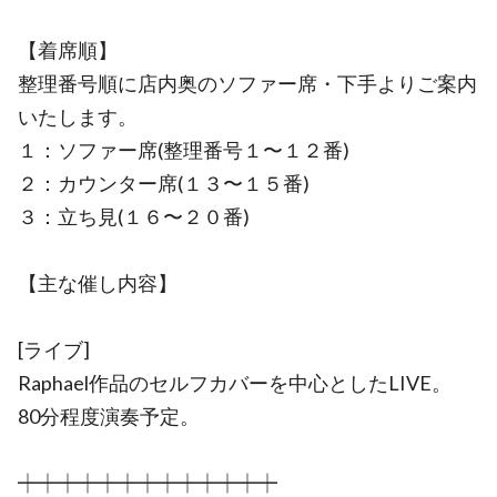
【着席順】
整理番号順に店内奥のソファー席・下手よりご案内
いたします。
１：ソファー席(整理番号１〜１２番)
２：カウンター席(１３〜１５番)
３：立ち見(１６〜２０番)
【主な催し内容】
[ライブ]
Raphael作品のセルフカバーを中心としたLIVE。
80分程度演奏予定。
┿┿┿┿┿┿┿┿┿┿┿┿┿