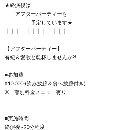
★終演後は
アフターパーティーを
予定しています★
┿┿┿┿┿┿┿┿┿┿┿┿┿
【アフターパーティー】
有紀＆愛歌と乾杯しませんか⁈
■参加費
¥10,000-(飲み放題＆食べ放題付き)
※一部別料金メニュー有り
■実施時間
終演後~90分程度