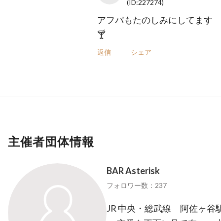
(ID:227274)
アフパもたのしみにしてます
🍸️
返信
シェア
主催者団体情報
BAR Asterisk
フォロワー数：237
JR 中央・総武線 阿佐ヶ谷