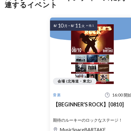
連するイベント
10
11
8/
~
8/
月
火
+ 他 1
会場 (北海道・東北)
16:00 開
音楽
【BEGINNER'S ROCK】[0810]
期待のルーキーのロックなステージ！
MusicSpaceBARTAKE