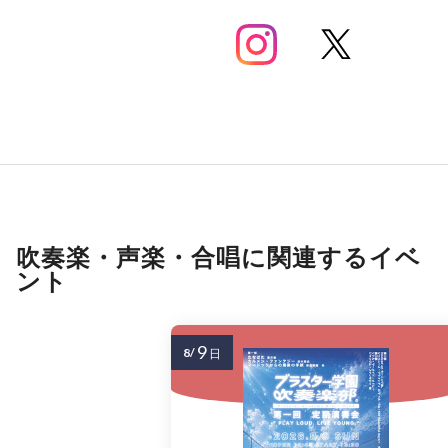
吹奏楽・声楽・合唱に関連するイベ
ント
9
8/
日