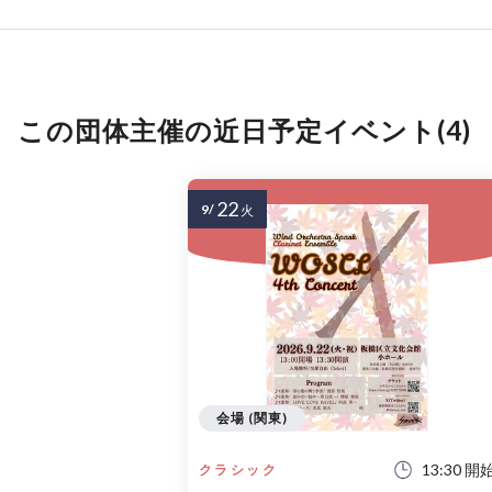
この団体主催の近日予定イベント(4)
22
9/
火
会場 (関東)
13:30 開
クラシック