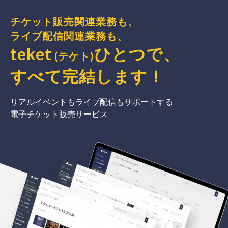
チケット販売関連業務も、
ライブ配信関連業務も、
teket
ひとつで、
(テケト)
すべて完結
します
！
リアルイベントもライブ配信もサポートする
電子チケット販売サービス