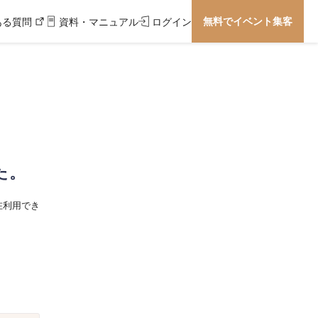
無料でイベント集客
ある質問
資料・マニュアル
ログイン
た。
在利用でき