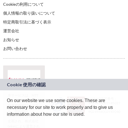
Cookieの利用について
個人情報の取り扱いについて
特定商取引法に基づく表示
運営会社
お知らせ
お問い合わせ
本サービスは、NTT
JASRAC許諾番号：
On our website we use some cookies. These are
ドコモグループの新
9024936001Y45037
規事業創出プログラ
necessary for our site to work properly and to give us
JASRAC許諾番号：
ム「docomo
9024936002Y45040
information about how our site is used.
STARTUP」を通じて
企画され、株式会社
teketにより運営され