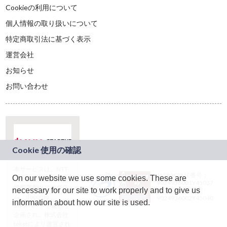
Cookieの利用について
個人情報の取り扱いについて
特定商取引法に基づく表示
運営会社
お知らせ
お問い合わせ
本サービスは、NTT
JASRAC許諾番号：
On our website we use some cookies. These are
ドコモグループの新
9024936001Y45037
規事業創出プログラ
necessary for our site to work properly and to give us
JASRAC許諾番号：
ム「docomo
9024936002Y45040
information about how our site is used.
STARTUP」を通じて
企画され、株式会社
teketにより運営され