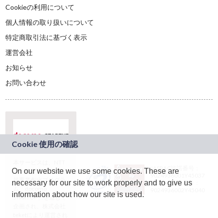
Cookieの利用について
個人情報の取り扱いについて
特定商取引法に基づく表示
運営会社
お知らせ
お問い合わせ
本サービスは、NTT
JASRAC許諾番号：
On our website we use some cookies. These are
ドコモグループの新
9024936001Y45037
規事業創出プログラ
necessary for our site to work properly and to give us
JASRAC許諾番号：
ム「docomo
9024936002Y45040
information about how our site is used.
STARTUP」を通じて
企画され、株式会社
teketにより運営され