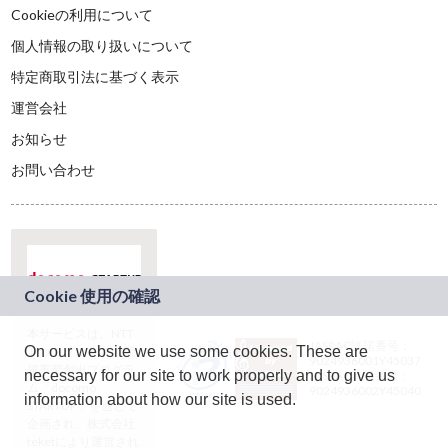
Cookieの利用について
個人情報の取り扱いについて
特定商取引法に基づく表示
運営会社
お知らせ
お問い合わせ
本サービスは、NTT
JASRAC許諾番号：
On our website we use some cookies. These are
ドコモグループの新
9024936001Y45037
規事業創出プログラ
necessary for our site to work properly and to give us
JASRAC許諾番号：
ム「docomo
9024936002Y45040
information about how our site is used.
STARTUP」を通じて
企画され、株式会社
teketにより運営され