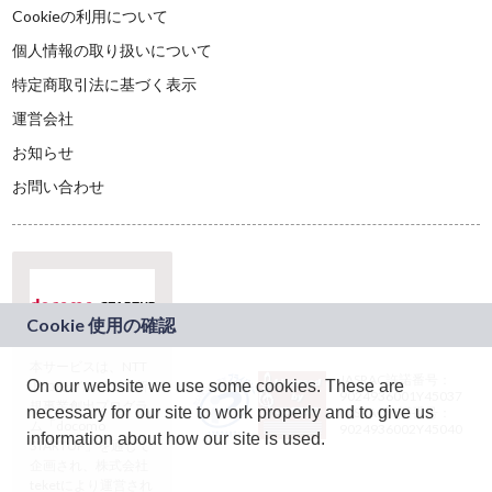
Cookieの利用について
個人情報の取り扱いについて
特定商取引法に基づく表示
運営会社
お知らせ
お問い合わせ
本サービスは、NTT
JASRAC許諾番号：
On our website we use some cookies. These are
ドコモグループの新
9024936001Y45037
規事業創出プログラ
necessary for our site to work properly and to give us
JASRAC許諾番号：
ム「docomo
9024936002Y45040
information about how our site is used.
STARTUP」を通じて
企画され、株式会社
teketにより運営され