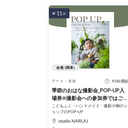
11
8/
火
会場 (関東)
9:00 開
アート・文化
季節のおはな撮影会_POP-UP入
場券※撮影会への参加券ではござ
いません。
こどもふく・ハンドメイド・撮影小物のシ
ョップのPOP-UP
studio NARUU