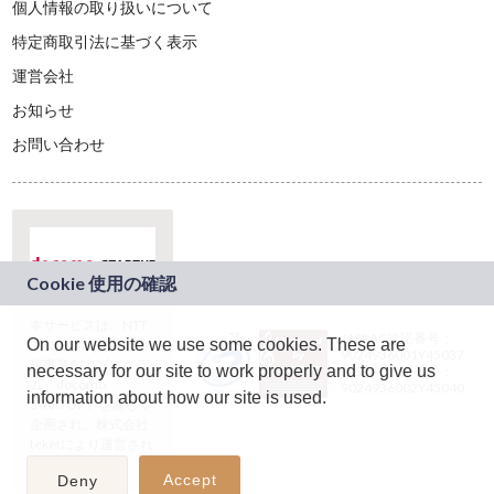
個人情報の取り扱いについて
特定商取引法に基づく表示
運営会社
お知らせ
お問い合わせ
本サービスは、NTT
JASRAC許諾番号：
On our website we use some cookies. These are
ドコモグループの新
9024936001Y45037
規事業創出プログラ
necessary for our site to work properly and to give us
JASRAC許諾番号：
ム「docomo
9024936002Y45040
information about how our site is used.
STARTUP」を通じて
企画され、株式会社
teketにより運営され
ています。
Accept
Deny