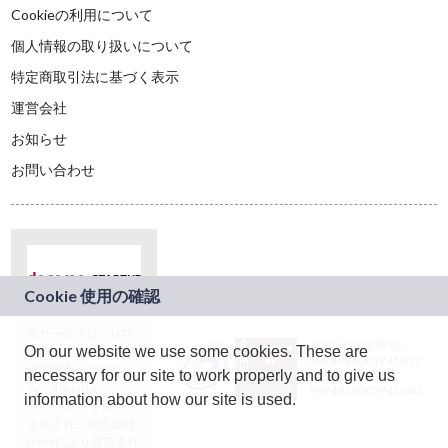
Cookieの利用について
個人情報の取り扱いについて
特定商取引法に基づく表示
運営会社
お知らせ
お問い合わせ
本サービスは、NTT
JASRAC許諾番号：
On our website we use some cookies. These are
ドコモグループの新
9024936001Y45037
規事業創出プログラ
necessary for our site to work properly and to give us
JASRAC許諾番号：
ム「docomo
9024936002Y45040
information about how our site is used.
STARTUP」を通じて
企画され、株式会社
teketにより運営され