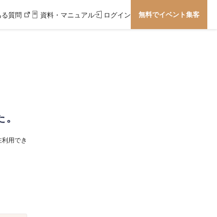
無料でイベント集客
ある質問
資料・マニュアル
ログイン
た。
在利用でき