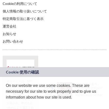
Cookieの利用について
個人情報の取り扱いについて
特定商取引法に基づく表示
運営会社
お知らせ
お問い合わせ
本サービスは、NTT
JASRAC許諾番号：
On our website we use some cookies. These are
ドコモグループの新
9024936001Y45037
規事業創出プログラ
necessary for our site to work properly and to give us
JASRAC許諾番号：
ム「docomo
9024936002Y45040
information about how our site is used.
STARTUP」を通じて
企画され、株式会社
teketにより運営され