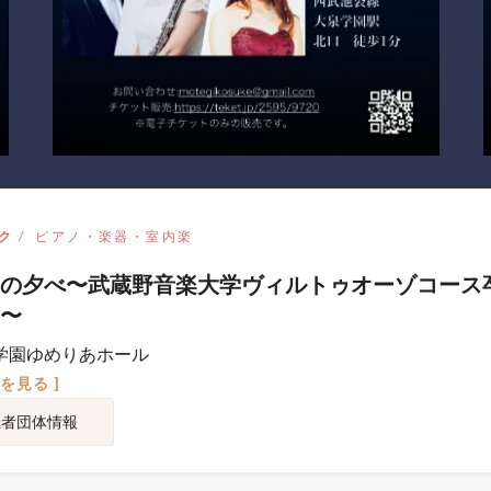
ク
ピアノ・楽器・室内楽
の夕べ〜武蔵野音楽大学ヴィルトゥオーゾコース
〜
学園ゆめりあホール
図を見る ]
催者団体情報