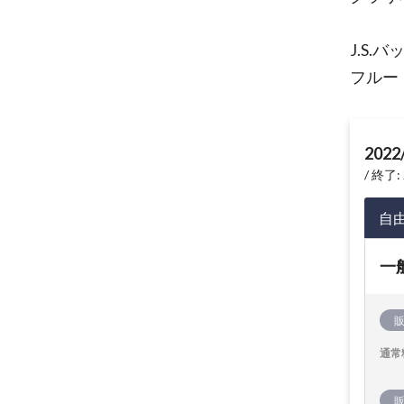
J.S.バ
フルー
2022
終了: 
自
一
通常