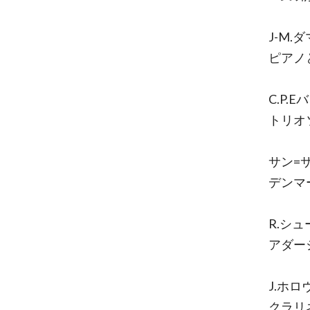
J-M
ピアノ
C.P.E
トリオ
サン=
デンマ
R.シ
アダー
J.ホ
クラリ