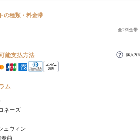
トの種類・料金帯
全
2
料金帯
可能支払方法
購入方
ラム
スト
ロネーズ
ーシュウィン
前奏曲