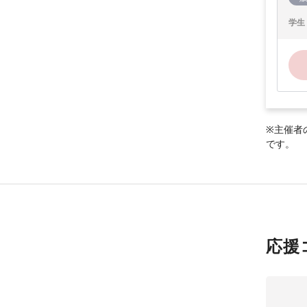
学生
※主催者
です。
応援