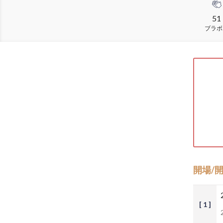
51
ブラボ
開場/
[ 1 ]