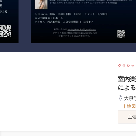
クラシッ
室内楽
による
大泉
[ 地
主