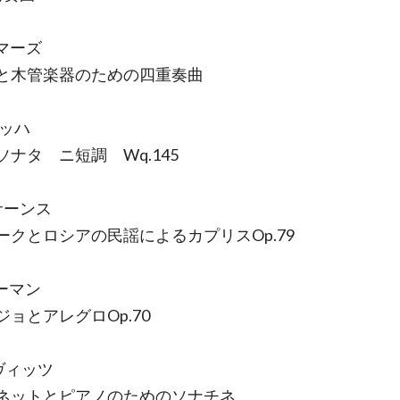
.ダマーズ
と木管楽器のための四重奏曲
バッハ
ソナタ ニ短調 Wq.145
サーンス
ークとロシアの民謡によるカプリスOp.79
ューマン
ジョとアレグロOp.70
ロヴィッツ
ネットとピアノのためのソナチネ