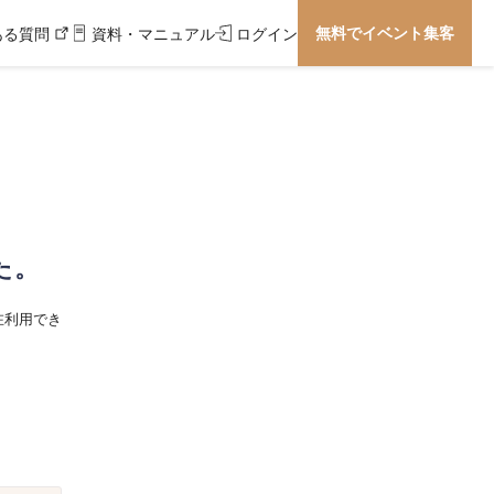
無料でイベント集客
ある質問
資料・マニュアル
ログイン
た。
在利用でき