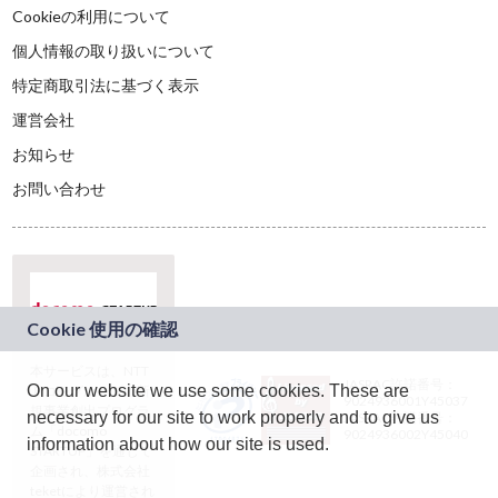
Cookieの利用について
個人情報の取り扱いについて
特定商取引法に基づく表示
運営会社
お知らせ
お問い合わせ
本サービスは、NTT
JASRAC許諾番号：
On our website we use some cookies. These are
ドコモグループの新
9024936001Y45037
規事業創出プログラ
necessary for our site to work properly and to give us
JASRAC許諾番号：
ム「docomo
9024936002Y45040
information about how our site is used.
STARTUP」を通じて
企画され、株式会社
teketにより運営され