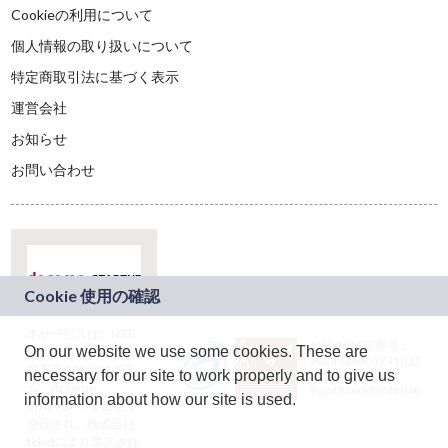
Cookieの利用について
個人情報の取り扱いについて
特定商取引法に基づく表示
運営会社
お知らせ
お問い合わせ
本サービスは、NTT
JASRAC許諾番号：
On our website we use some cookies. These are
ドコモグループの新
9024936001Y45037
規事業創出プログラ
necessary for our site to work properly and to give us
JASRAC許諾番号：
ム「docomo
9024936002Y45040
information about how our site is used.
STARTUP」を通じて
企画され、株式会社
teketにより運営され