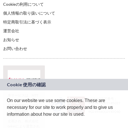
Cookieの利用について
個人情報の取り扱いについて
特定商取引法に基づく表示
運営会社
お知らせ
お問い合わせ
本サービスは、NTT
JASRAC許諾番号：
On our website we use some cookies. These are
ドコモグループの新
9024936001Y45037
規事業創出プログラ
necessary for our site to work properly and to give us
JASRAC許諾番号：
ム「docomo
9024936002Y45040
information about how our site is used.
STARTUP」を通じて
企画され、株式会社
teketにより運営され