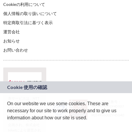
Cookieの利用について
個人情報の取り扱いについて
特定商取引法に基づく表示
運営会社
お知らせ
お問い合わせ
本サービスは、NTT
JASRAC許諾番号：
On our website we use some cookies. These are
ドコモグループの新
9024936001Y45037
規事業創出プログラ
necessary for our site to work properly and to give us
JASRAC許諾番号：
ム「docomo
9024936002Y45040
information about how our site is used.
STARTUP」を通じて
企画され、株式会社
teketにより運営され