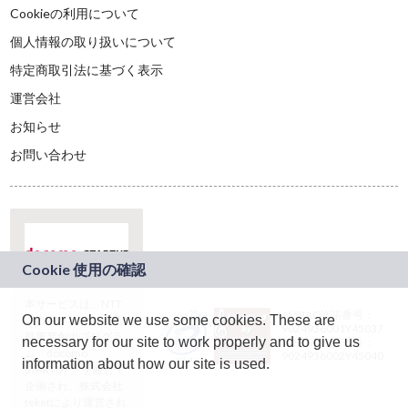
Cookieの利用について
個人情報の取り扱いについて
特定商取引法に基づく表示
運営会社
お知らせ
お問い合わせ
本サービスは、NTT
JASRAC許諾番号：
On our website we use some cookies. These are
ドコモグループの新
9024936001Y45037
規事業創出プログラ
necessary for our site to work properly and to give us
JASRAC許諾番号：
ム「docomo
9024936002Y45040
information about how our site is used.
STARTUP」を通じて
企画され、株式会社
teketにより運営され