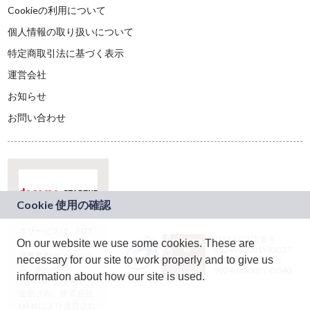
Cookieの利用について
個人情報の取り扱いについて
特定商取引法に基づく表示
運営会社
お知らせ
お問い合わせ
本サービスは、NTT
JASRAC許諾番号：
On our website we use some cookies. These are
ドコモグループの新
9024936001Y45037
規事業創出プログラ
necessary for our site to work properly and to give us
JASRAC許諾番号：
ム「docomo
9024936002Y45040
information about how our site is used.
STARTUP」を通じて
企画され、株式会社
teketにより運営され