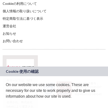
Cookieの利用について
個人情報の取り扱いについて
特定商取引法に基づく表示
運営会社
お知らせ
お問い合わせ
本サービスは、NTT
JASRAC許諾番号：
On our website we use some cookies. These are
ドコモグループの新
9024936001Y45037
規事業創出プログラ
necessary for our site to work properly and to give us
JASRAC許諾番号：
ム「docomo
9024936002Y45040
information about how our site is used.
STARTUP」を通じて
企画され、株式会社
teketにより運営され