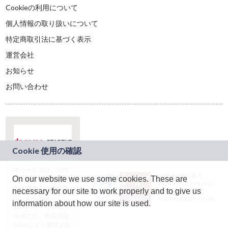
Cookieの利用について
個人情報の取り扱いについて
特定商取引法に基づく表示
運営会社
お知らせ
お問い合わせ
本サービスは、NTT
JASRAC許諾番号：
On our website we use some cookies. These are
ドコモグループの新
9024936001Y45037
規事業創出プログラ
necessary for our site to work properly and to give us
JASRAC許諾番号：
ム「docomo
9024936002Y45040
information about how our site is used.
STARTUP」を通じて
企画され、株式会社
teketにより運営され