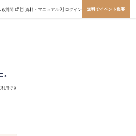
無料でイベント集客
ある質問
資料・マニュアル
ログイン
た。
在利用でき