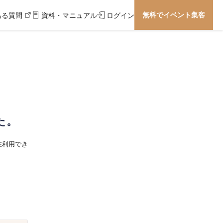
無料でイベント集客
ある質問
資料・マニュアル
ログイン
た。
在利用でき