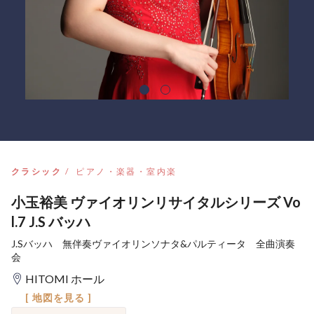
クラシック
ピアノ・楽器・室内楽
小玉裕美 ヴァイオリンリサイタルシリーズ Vo
l.7 J.S バッハ
J.Sバッハ 無伴奏ヴァイオリンソナタ&パルティータ 全曲演奏
会
HITOMI ホール
[ 地図を見る ]