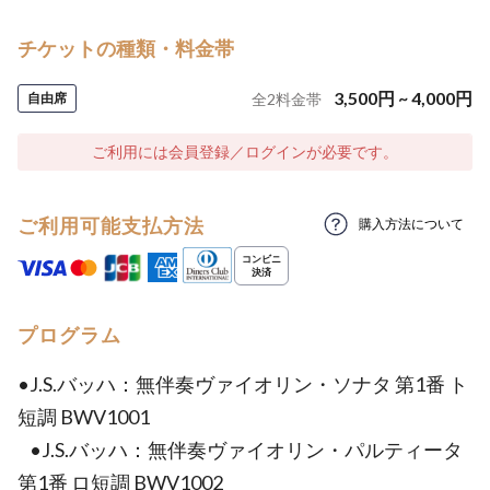
チケットの種類・料金帯
3,500
円
~
4,000
円
自由席
全
2
料金帯
ご利用には会員登録／ログインが必要です。
ご利用可能支払方法
購入方法について
プログラム
•J.S.バッハ：無伴奏ヴァイオリン・ソナタ 第1番 ト
短調 BWV1001
•J.S.バッハ：無伴奏ヴァイオリン・パルティータ
第1番 ロ短調 BWV1002