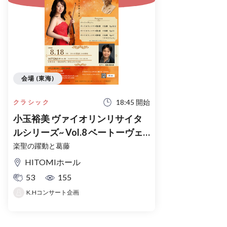
会場 (東海)
18:45 開始
クラシック
小玉裕美 ヴァイオリンリサイタ
ルシリーズ~ Vol.8 ベートーヴェ
ン Part2~
楽聖の躍動と葛藤
HITOMIホール
53
155
K.Hコンサート企画