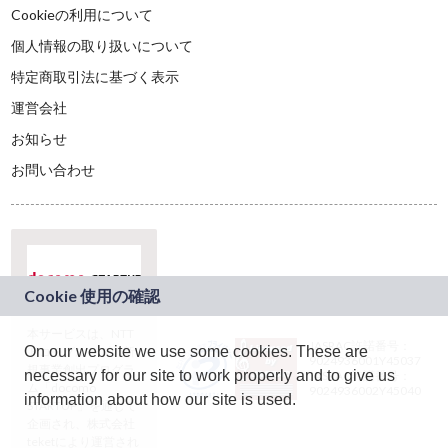
Cookieの利用について
個人情報の取り扱いについて
特定商取引法に基づく表示
運営会社
お知らせ
お問い合わせ
本サービスは、NTT
JASRAC許諾番号：
On our website we use some cookies. These are
ドコモグループの新
9024936001Y45037
規事業創出プログラ
necessary for our site to work properly and to give us
JASRAC許諾番号：
ム「docomo
9024936002Y45040
information about how our site is used.
STARTUP」を通じて
企画され、株式会社
teketにより運営され