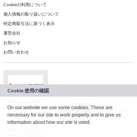
Cookieの利用について
個人情報の取り扱いについて
特定商取引法に基づく表示
運営会社
お知らせ
お問い合わせ
本サービスは、NTT
JASRAC許諾番号：
On our website we use some cookies. These are
ドコモグループの新
9024936001Y45037
規事業創出プログラ
necessary for our site to work properly and to give us
JASRAC許諾番号：
ム「docomo
9024936002Y45040
information about how our site is used.
STARTUP」を通じて
企画され、株式会社
teketにより運営され