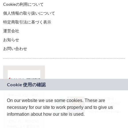
Cookieの利用について
個人情報の取り扱いについて
特定商取引法に基づく表示
運営会社
お知らせ
お問い合わせ
本サービスは、NTT
JASRAC許諾番号：
On our website we use some cookies. These are
ドコモグループの新
9024936001Y45037
規事業創出プログラ
necessary for our site to work properly and to give us
JASRAC許諾番号：
ム「docomo
9024936002Y45040
information about how our site is used.
STARTUP」を通じて
企画され、株式会社
teketにより運営され