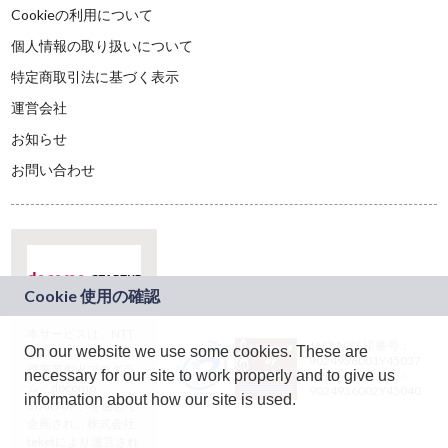
Cookieの利用について
個人情報の取り扱いについて
特定商取引法に基づく表示
運営会社
お知らせ
お問い合わせ
本サービスは、NTT
JASRAC許諾番号：
On our website we use some cookies. These are
ドコモグループの新
9024936001Y45037
規事業創出プログラ
necessary for our site to work properly and to give us
JASRAC許諾番号：
ム「docomo
9024936002Y45040
information about how our site is used.
STARTUP」を通じて
企画され、株式会社
teketにより運営され