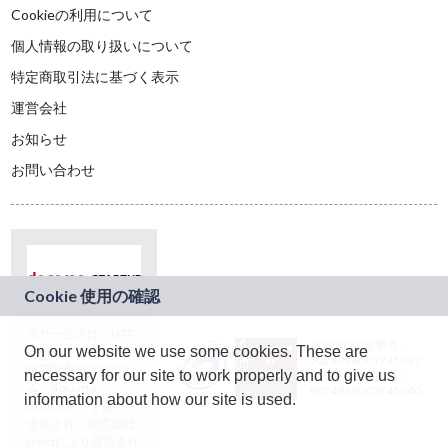
Cookieの利用について
個人情報の取り扱いについて
特定商取引法に基づく表示
運営会社
お知らせ
お問い合わせ
本サービスは、NTT
JASRAC許諾番号：
On our website we use some cookies. These are
ドコモグループの新
9024936001Y45037
規事業創出プログラ
necessary for our site to work properly and to give us
JASRAC許諾番号：
ム「docomo
9024936002Y45040
information about how our site is used.
STARTUP」を通じて
企画され、株式会社
teketにより運営され