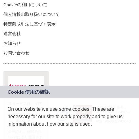
Cookieの利用について
個人情報の取り扱いについて
特定商取引法に基づく表示
運営会社
お知らせ
お問い合わせ
本サービスは、NTT
JASRAC許諾番号：
On our website we use some cookies. These are
ドコモグループの新
9024936001Y45037
規事業創出プログラ
necessary for our site to work properly and to give us
JASRAC許諾番号：
ム「docomo
9024936002Y45040
information about how our site is used.
STARTUP」を通じて
企画され、株式会社
teketにより運営され