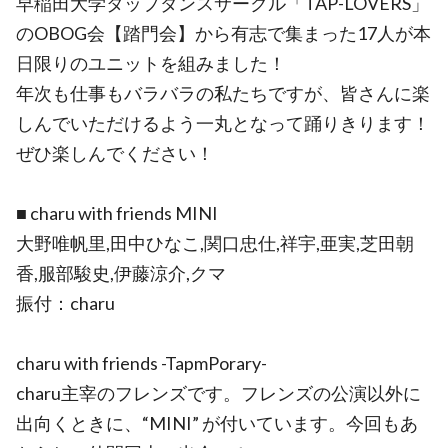
早稲田大学タップダンスサークル「TAP-LOVERS」
のOBOG会【踏門会】から有志で集まった17人が本
日限りのユニットを組みました！
年次も仕事もバラバラの私たちですが、皆さんに楽
しんでいただけるよう一丸となって踊りきります！
ぜひ楽しんでください！
■ charu with friends MINI
大野唯帆里,田中ひなこ,関口忠仕,祥宇,亜実,芝田朝
香,服部駿史,伊藤涼介,クマ
振付：charu
charu with friends -TapmPorary-
charu主宰のフレンズです。フレンズの公演以外に
出向くときに、“MINI” が付いています。今回もあ