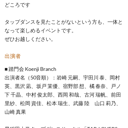
どころです
タップダンスを見たことがないという方も、一体と
なって楽しめるイベントです。
ぜひお越しください。
出演者
■ 踏門会 Koenji Branch
出演者名（50音順）：岩崎 元嗣、宇田川 泰、岡村
英、黒沢 凪、坂戸 茉優、宿野部 想、橘 春奈、戸ノ
下 千晶、中村 俊太郎、西岡 和哉、古河 瑞帆、前田
里紗、松岡 資佳、松本 瑞生、武藤 陸 山口 莉乃、
山崎 真果