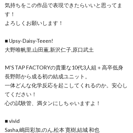
気持ちをこの作品で表現できたらいいと思ってま
す！
よろしくお願いします！
■ Upsy-Daisy-Teeen!
大野唯帆里,山田薫,新沢仁子,原口武土
M’S TAP FACTORYの貴重な10代3人組＋高卒低身
長野郎から成る初の結成ユニット。
一体どんな化学反応を起こしてくれるのか。安心し
てください！
心の試験管、満タンにしちゃいますよ！
■ vivid
Sasha,嶋田彩加,のん,松本 寛樹,結城 和也