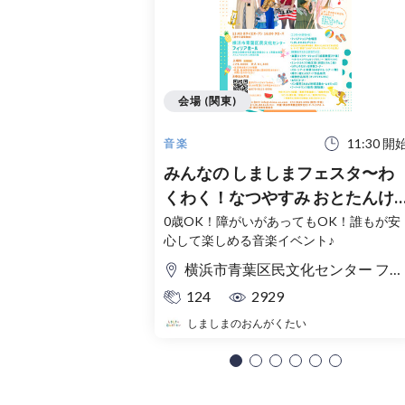
会場 (関東)
11:30 開
音楽
みんなの しましまフェスタ〜わ
くわく！なつやすみ おとたんけ
ん！〜
0歳OK！障がいがあってもOK！誰もが安
心して楽しめる音楽イベント♪
横浜市青葉区民文化センター フィリアホール
124
2929
しましまのおんがくたい