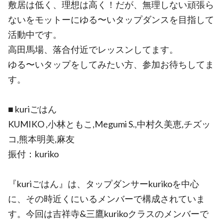
敷居は低く、理想は高く！だが、無理しない頑張ら
ないをモットーにゆる〜いタップダンスを目指して
活動中です。
高田馬場、落合付近でレッスンしてます。
ゆる〜いタップをしてみたい方、参加お待ちしてま
す。
■ kuriごはん
KUMIKO ,小林ともこ,Megumi S.,中村久美恵,チズッ
コ,熊本明美,麻友
振付：kuriko
『kuriごはん』は、タップダンサーkurikoを中心
に、その時近くにいるメンバーで構成されていま
す。今回は吉祥寺&三鷹kurikoクラスのメンバーで